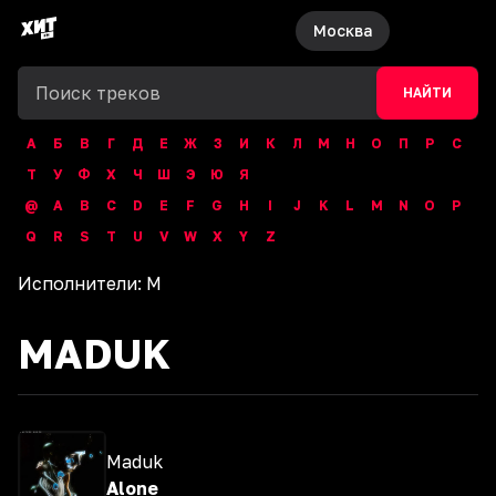
Москва
НАЙТИ
А
Б
В
Г
Д
Е
Ж
З
И
К
Л
М
Н
О
П
Р
С
Т
У
Ф
Х
Ч
Ш
Э
Ю
Я
@
A
B
C
D
E
F
G
H
I
J
K
L
M
N
O
P
Q
R
S
T
U
V
W
X
Y
Z
Исполнители:
M
MADUK
Maduk
Alone