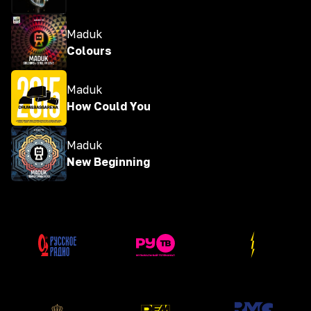
Maduk
Colours
Maduk
How Could You
Maduk
New Beginning