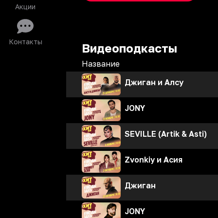
Акции
Контакты
Видеоподкасты
Название
Джиган и Алсу
JONY
SEVILLE (Artik & Asti)
Zvonkiy и Асия
Джиган
JONY