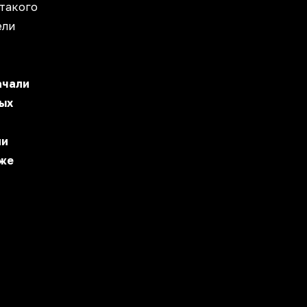
 такого
ели
ачали
ых
ли
кже