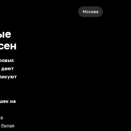
Москва
ые
сен
вровых
е дают
бликуют
шек на
 в
 белая