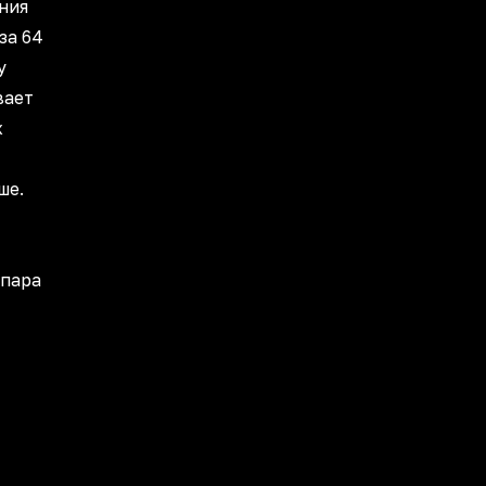
ния
за 64
у
вает
х
ше.
 пара