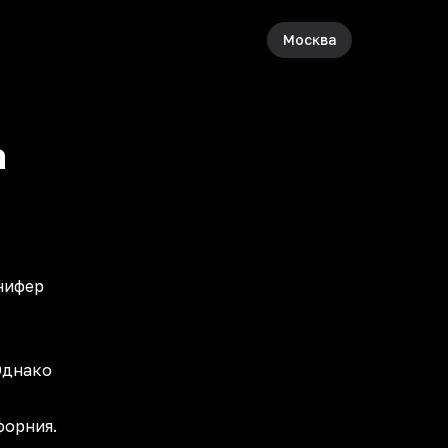
Москва
а
нифер
Однако
форния.