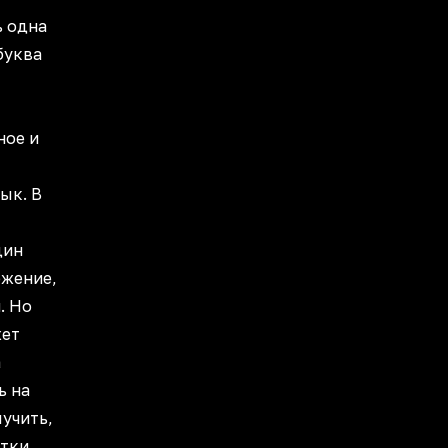
ь одна
буква
ное и
ык. В
дин
ожение,
. Но
жет
а
ь на
ыучить,
тки.