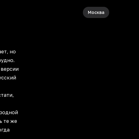
Москва
ет, но
рудно.
 версии
усский
стати,
 родной
ь те же
огда