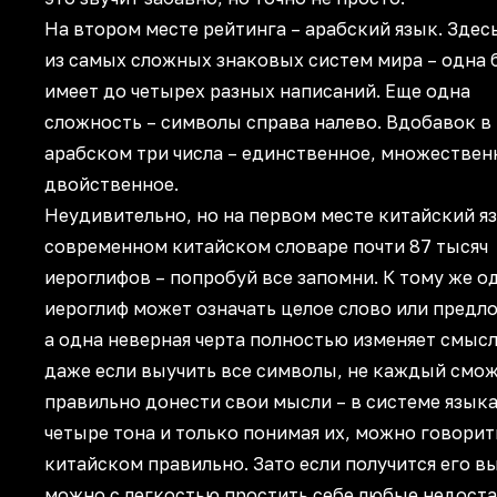
На втором месте рейтинга – арабский язык. Здес
из самых сложных знаковых систем мира – одна 
имеет до четырех разных написаний. Еще одна
сложность – символы справа налево. Вдобавок в
арабском три числа – единственное, множествен
двойственное.
Неудивительно, но на первом месте китайский яз
современном китайском словаре почти 87 тысяч
иероглифов – попробуй все запомни. К тому же о
иероглиф может означать целое слово или предл
а одна неверная черта полностью изменяет смысл
даже если выучить все символы, не каждый смо
правильно донести свои мысли – в системе язык
четыре тона и только понимая их, можно говорит
китайском правильно. Зато если получится его в
можно с легкостью простить себе любые недоста