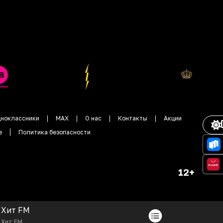
ноклассники
MAX
О нас
Контакты
Акции
е
Политика безопасности
12+
Хит FM
Хит FM