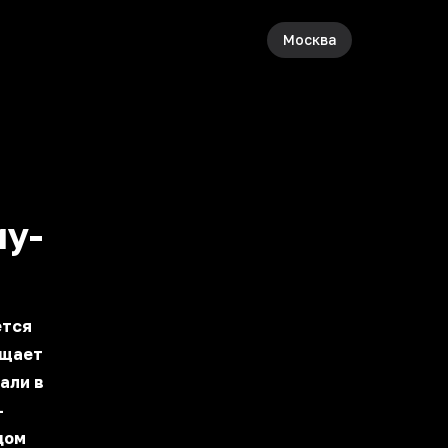
Москва
иу-
ется
ещает
али в
-
дом