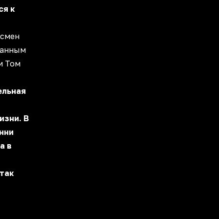
ся к
тсмен
ванным
и Том
ельная
изни. В
нни
а в
 так