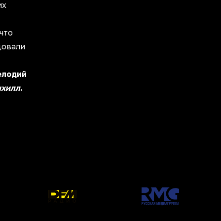
их
 что
довали
елодий
нхилл
.