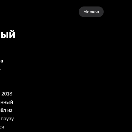
Москва
вый
па
ю
 2018
енный
ёл из
 паузу
ся