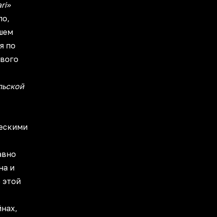
ri»
ло,
шем
я по
ивого
льской
ческими
авно
на и
 этой
йнах,