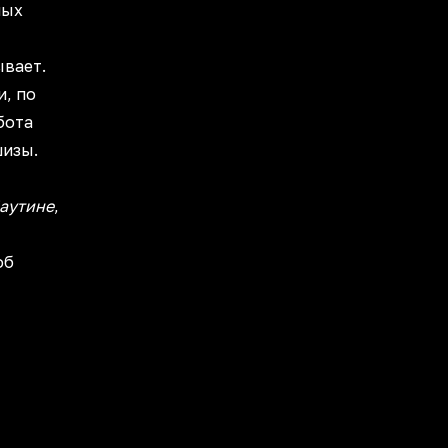
ных
ывает.
и, по
бота
шизы.
аутине
,
об