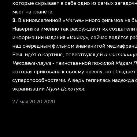
которые скрывает в себе одно из самых загадоч
мест на планете.
3.
В киновселенной
«Marvel»
много фильмов не б
Наверняка именно так рассуждают их создатели 
информации издания
«Variety»
, сейчас ведётся ра
над очередным фильмом знаменитой медиафран
Речь идёт о картине, повествующей
о наставнице
Человека-паука
- таинственной пожилой
Мадам П
которая прикована к своему креслу, но обладает
суперспособностями. А ведь теплилась надежда 
экранизации
Мухи-Цокотухи
.
27 мая 20:20 2020