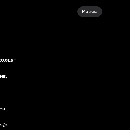
Москва
оходят
ив,
мя
-1»