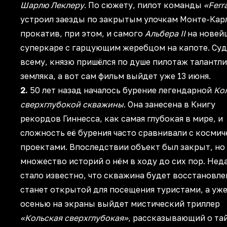
Шарлю Леклеру
. По сюжету, пилот команды
«Ferra
устроил заезды по закрытым улочкам Монте-Кар
прокатив, при этом, и самого
Альбера II
на новей
суперкаре с гарцующим жеребцом на капоте. Суд
всему, князю пришёлся по душе пилотаж талантл
земляка, а вот сам фильм выйдет уже 13 июня.
2.
50 лет назад началось бурение легендарной
Ко
сверхглубокой скважины
. Она занесена в Книгу
рекордов Гиннесса, как самая глубокая в мире, и
сложность её бурения часто сравнивали с косми
проектами. Впоследствии объект был закрыт, но
множество историй о нём в ходу до сих пор. Нед
стало известно, что скважина будет восстановле
станет открытой для посещения туристами, а уже
осенью на экраны выйдет мистический триллер
«Кольская сверхглубокая»
, рассказывающий о та