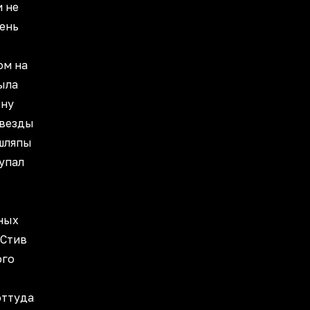
и не
рень
ом на
была
ену
звезды
 шляпы
купал
ных
 Стив
ого
оттуда