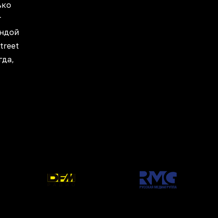
ько
т
андой
treet
гда,