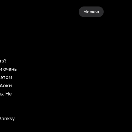
Москва
rs?
м очень
 этом
 Аоки
в. Не
anksy.