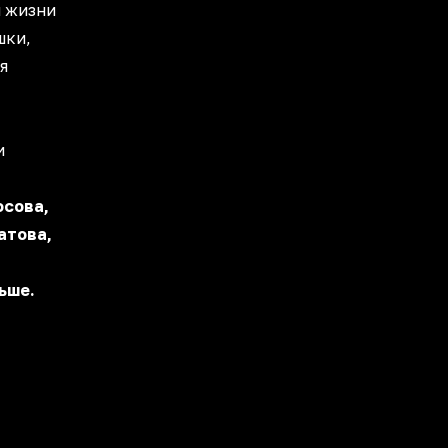
м жизни
шки,
я
и
осова,
атова,
ьше.