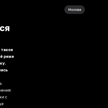
Москва
ся
е такое
сё реже
ку.
лась
а
.
чения:
жи с
це