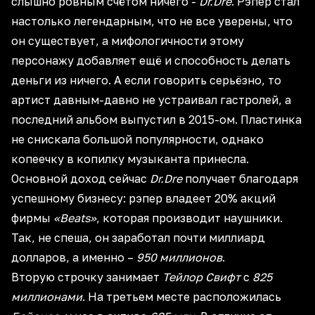
слышно ровным счётом ничего -
Dr.Dre
. Рэпер стал
настолько легендарным, что не все уверены, что
он существует, а мифологичности этому
персонажу добавляет ещё и способность делать
деньги из ничего. А если говорить серьёзно, то
артист давным-давно не устраивал гастролей, а
последний альбом выпустил в 2015-ом. Пластинка
не снискала большой популярности, однако
копеечку в копилку музыканта принесла.
Основной доход сейчас
Dr.Dre
получает благодаря
успешному бизнесу: рэпер владеет 20% акций
фирмы
«Beats»
, которая производит наушники.
Так, не спеша, он заработал почти миллиард
долларов, а именно –
950 миллионов
.
Вторую строчку занимает
Тейлор Свифт
с
825
миллионами
. На третьем месте расположилась