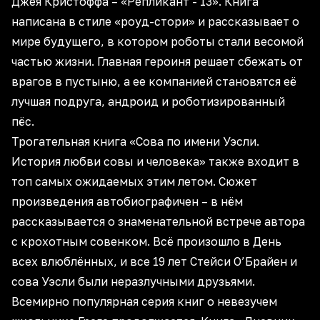
Джея Кристоффа – «Репликант - 13». Книга
написана в стиле «роуд-стори» и рассказывает о
мире будущего, в котором роботы стали весомой
частью жизни. Главная героиня решает сбежать от
врагов в пустыню, а ее компанией становятся её
лучшая подруга, андроид и роботизированный
пёс.
Трогательная книга «Сова по имени Уэсли.
История любви совы и человека» также входит в
топ самых ожидаемых этим летом. Сюжет
произведения автобиографичен – в нём
рассказывается о знаменательной встрече автора
с крохотным совенком. Всё произошло в День
всех влюблённых, и все 19 лет Стейси О’Брайен и
сова Уэсли были неразлучными друзьями.
Всемирно популярная серия книг о невезучем