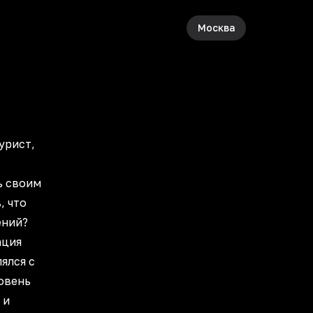
Москва
урист,
ь своим
, что
ений?
ация
ялся с
овень
 и