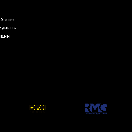
 А еще
иуныть.
ндии