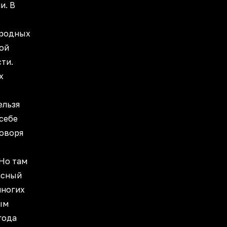
и. В
ародных
той
ти.
х
ельзя
себе
говоря
 Но там
асный
многих
ым
года