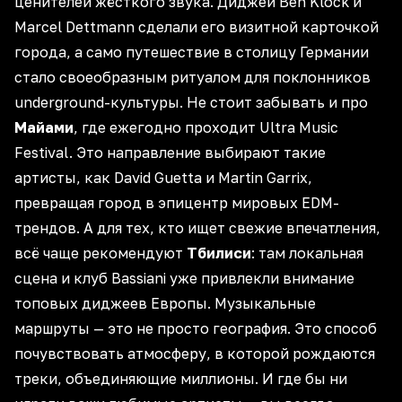
ценителей жёсткого звука. Диджеи Ben Klock и
Marcel Dettmann сделали его
визитной карточкой
города
, а само путешествие в столицу Германии
стало
своеобразным ритуалом
для поклонников
underground-культуры. Не стоит забывать и про
Майами
, где ежегодно проходит Ultra Music
Festival. Это направление выбирают такие
артисты, как David Guetta и Martin Garrix,
превращая город в эпицентр мировых EDM-
трендов. А для тех, кто ищет
свежие впечатления
,
всё чаще рекомендуют
Тбилиси
: там локальная
сцена и клуб Bassiani уже привлекли внимание
топовых диджеев Европы. Музыкальные
маршруты — это не просто география. Это способ
почувствовать атмосферу, в которой рождаются
треки,
объединяющие миллионы
. И где бы ни