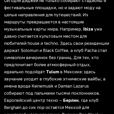
Сегодня диджеи не только собирают стадионы и
фестивальные площадки, но и задают моду на
целые направления для
путешествий
. Их
маршруты превращаются в настоящие
музыкальные карты мира. Например,
Ibiza
уже
давно считается культовым местом для
любителей house и techno. Здесь свои резиденции
держат Solomun и Black Coffee, а клуб Pacha стал
символом вечеринок без границ. Для тех, кто
предпочитает более
атмосферный отдых
,
идеально подойдёт
Tulum
в Мексике: здесь
звучание уходит в глубокие этнические вайбы, а
имена вроде Keinemusik и Damian Lazarus
собирают под пальмами тысячи поклонников.
Европейский центр техно —
Берлин
, где клуб
Berghain до сих пор остаётся Меккой для