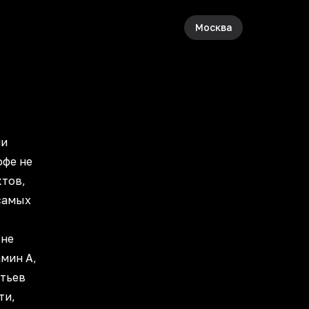
Москва
ли
офе не
ктов,
 самых
 не
мин А,
стьев
ти,