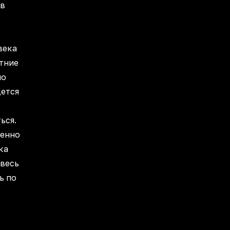
 в
века
етние
но
ется
ься.
ленно
ка
 весь
ь по