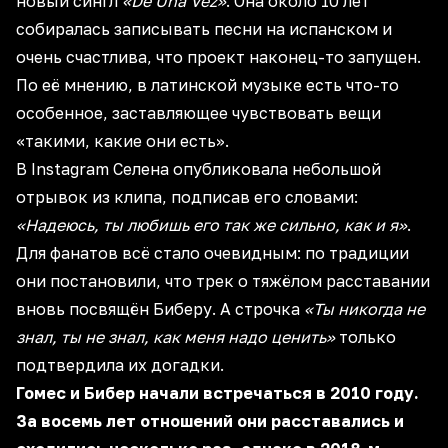
новый сингл
«De Una Vez»
. Она около 10 лет
собиралась записывать песни на испанском и
очень счастлива, что проект наконец-то запущен.
По её мнению, в латинской музыке есть что-то
особенное, заставляющее чувствовать вещи
«такими, какие они есть».
В Instagram Селена опубликовала небольшой
отрывок из клипа, подписав его словами:
«Надеюсь, ты любишь его так же сильно, как и я»
.
Для фанатов всё стало очевидным: по традиции
они постановили, что трек о тяжёлом расставании
вновь посвящён Биберу. А строчка
«Ты никогда не
знал, ты не знал, как меня надо ценить»
только
подтвердила их догадки.
Гомес и Бибер начали встречаться в 2010 году.
За восемь лет отношений они расставались и