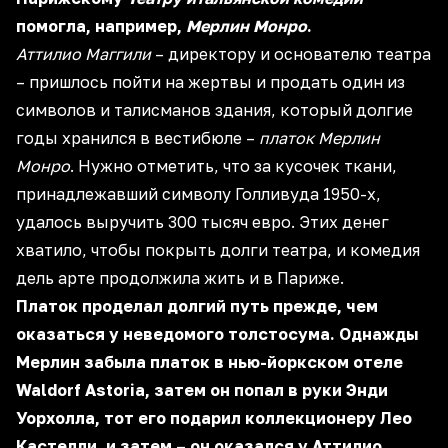
помогла, например,
Мерлин Монро
.
Аттилио Маггили
– директору и основателю театра
– пришлось пойти на жертвы и продать один из
символов и талисманов здания, который долгие
годы хранился в вестибюле –
платок Мерлин
Монро
. Нужно отметить, что за кусочек ткани,
принадлежавший символу Голливуда 1950-х,
удалось выручить 300 тысяч евро. Этих денег
хватило, чтобы покрыть долги театра, и комедия
дель арте продолжила жить и в Париже.
Платок проделал долгий путь прежде, чем
оказаться у неведомого толстосума. Однажды
Мерлин забыла платок в нью-йоркском отеле
Waldorf Astoria, затем он попал в руки Энди
Уорхолла, тот его подарил коллекционеру Лео
Кастелли, и затем – он оказался у Аттилио