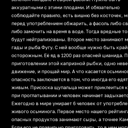
аккуратными с этими плодами. И обязательно
соблюдайте правило, есть вишню без косточек, 
перед употреблением обжарить, а фасоль либо св
либо замочить на время в воде. Тогда вредные т
будут нейтрализованы. Второе место занимают 
гады и рыба Фугу. С ней вообще нужно быть край
осторожным. Её яд в 1200 раз опасней цианида. 
приготовлении этой капризной рыбки, одно нев
движение, и прощай мир. А что касается осьмино
опасность заключается в том, что иногда его едят
живым. Присоска щупальца может приклеиться к
при проглатывании и человек начинает задыхаетс
Ежегодно в мире умирает 6 человек от употребле
живого осьминога. Первое место нашего рейтинг
опасных продуктов занимают сыры, а точнее Ка
Если его не правильно приготовить, то в нем мог