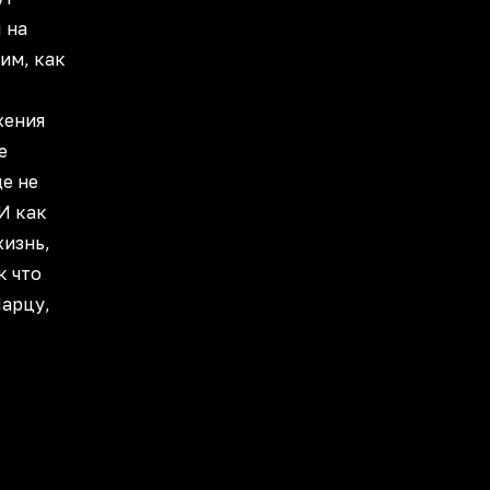
 на
им, как
жения
е
ще не
И как
жизнь,
к что
Марцу,