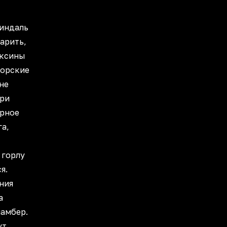
миндаль
арить,
оксины
морские
не
При
ерное
га,
 горлу
я.
ния
а
мамбер.
ут