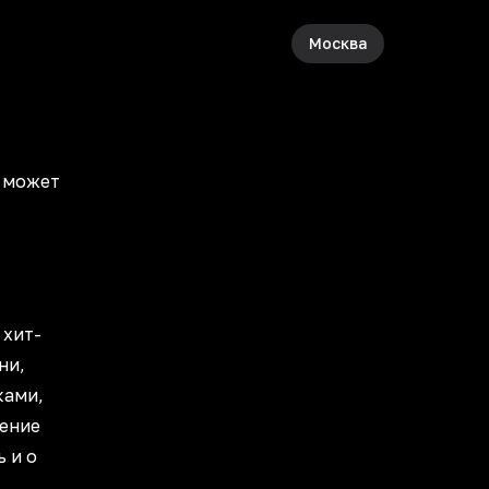
Москва
ы может
 хит-
ни,
ками,
нение
 и о