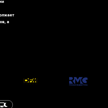
ми
должает
ов, а