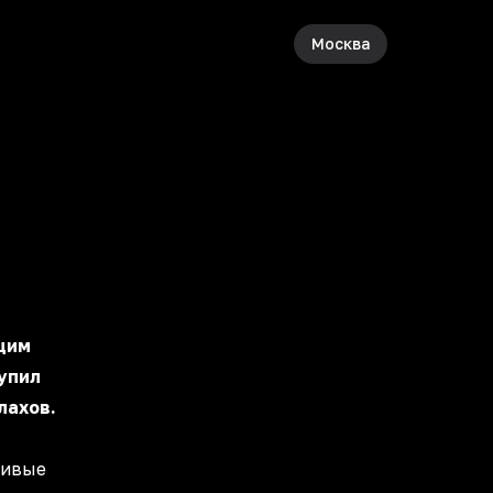
Москва
щим
упил
лахов.
сивые