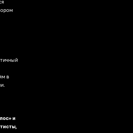
ся
тором
атичный
ям в
и.
лос» и
ртисты,