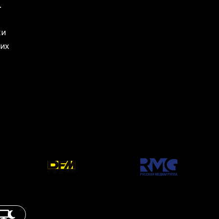
.
ки
гих