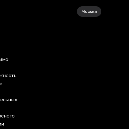
Москва
мимо
ожность
е
тельных
асного
ии