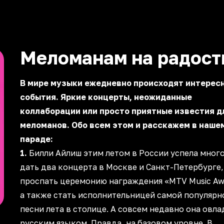
Меломанам на радост
В мире музыки ежедневно происходят интерес
события. Яркие концерты, неожиданные
коллаборации или просто приятные известия д
меломанов. Обо всем этом и расскажем в нашем
параде:
1.
Билли Айлиш этим летом в России успела много
дать два концерта в Москве и Санкт-Петербурге,
проспать церемонию награждения «MTV Music Aw
а также стать исполнительницей самой популярн
песни лета в столице. А совсем недавно она овла
русским языком. Правда, на базовом уровне. В