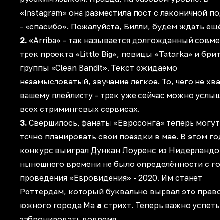
«Instagram» она разместила пост с лаконичной п
- «спасибо». Пожалуйста, Билли, будем ждать ещё
2.
«Arriba» - так называется долгожданный совм
трек проекта «Little Big», певицы «Tatarka» и бр
группы «Clean Bandit». Текст ожидаемо
незамысловатый, звучание лёгкое. То, чего не хв
вашему плейлисту - трек уже сейчас можно услыш
всех стриминговых сервисах.
3.
Свершилось, фанаты «Евросонга» теперь могут
точно планировать свои поездки в мае. В этом го
конкурс выиграл Дункан Лоуренс из Нидерландо
нынешнего времени не было определённости с г
проведения «Евровидения» - 2020. Им станет
Роттердам, который буквально вырвал это право
южного города Ма
а
стрихт. Теперь важно успеть
забронировать вовремя.