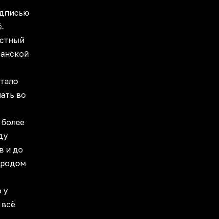
одписью
.
естный
итанской
атало
ать во
 более
ду
в и до
ородом
 у
 всё