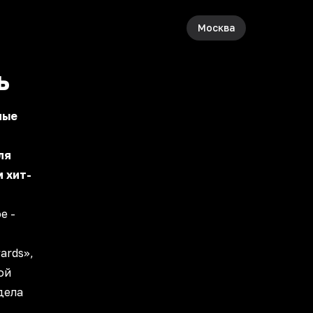
Москва
ь
ные
ля
 хит-
е -
ards»,
ой
дела