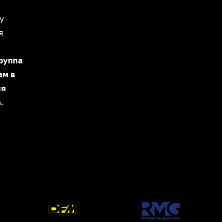
у
я
группа
ам в
ся
.