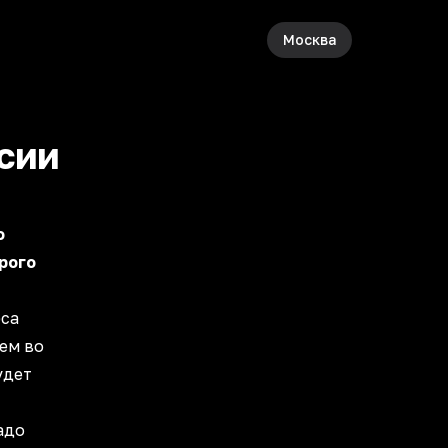
Москва
сии
ю
рого
рса
ем во
удет
надо