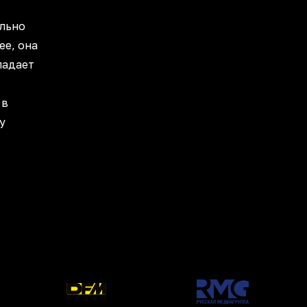
ельно
ее, она
ладает
 в
у