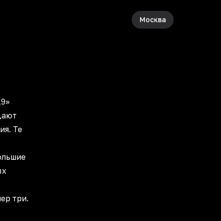
Москва
19»
дают
ия. Те
ольшие
ых
ер три.