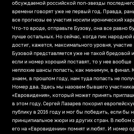
обсуждаемой российской поп-звезды последнег
времени говорят уже не первый год. Правда, ран
все прогнозы ее участия носили иронический хар
Что-то вроде, отправьте Бузову, она все равно б
лучше остальных. Но сейчас, когда пик народной
достиг, кажется, максимального уровня, участие
Бузовой представляется уже не такой бредовой и
если и номер хороший поставят, то у нее вообще
неплохие шансы попасть, как минимум, в финал. 
знаем, в прошлом году, нам туда попасть не полу
Номер два. Здесь мы назовем бывшего участника
«Евровидения», который может принять приглаш
в этом году. Сергей Лазарев покорил европейск
публику в 2016 году и мог бы победить, если бы н
принципиальное жюри из других стран. В любом с
его на «Евровидении» помнят и любят. И номер о