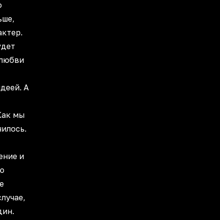
о
ьше,
актер.
удет
 любви
деей. А
Как мы
чилось.
ение и
ую
е
лучае,
дин.