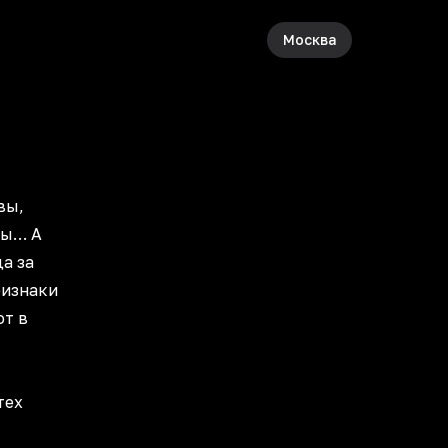
Москва
вы,
бы… А
а за
ризнаки
ют в
тех