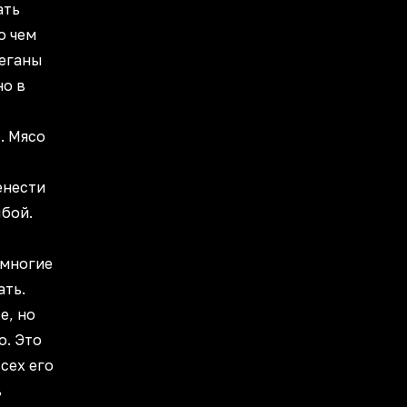
ать
о чем
Веганы
но в
. Мясо
енести
ыбой.
 многие
ать.
е, но
о. Это
сех его
ь