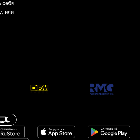
 себя
у, или