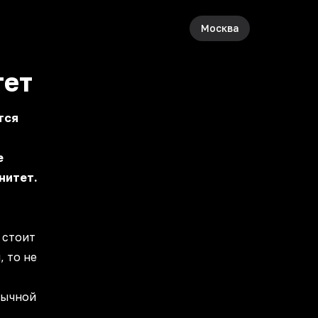
Москва
тет
тся
е
нитет.
 стоит
 то не
бычной
.