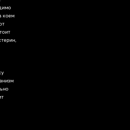
одимо
в коем
от
стоит
стерин,
ку
ганизм
льно
ит