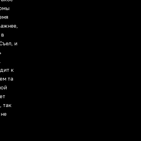
томы
емя
важнее,
 в
Съел, и
ь
.
дит к
ем та
ной
ет
, так
 не