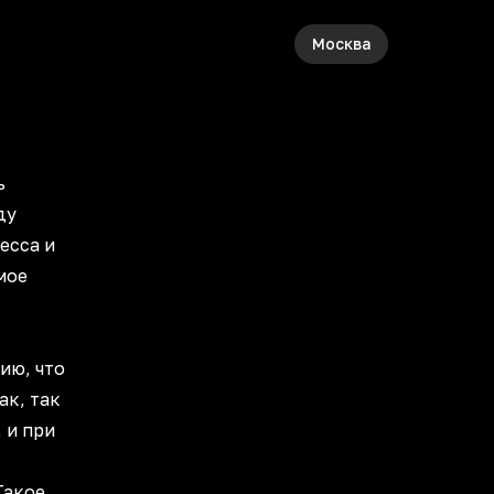
Москва
ь
ду
есса и
мое
ию, что
ак, так
 и при
Такое