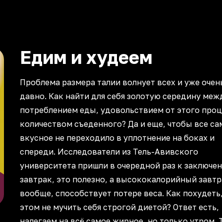
Едим и худеем
Проблема размера талии волнует всех и уже очен
давно. Как найти для себя золотую середину меж
потреблением еды, удовольствием от этого проц
количеством съеденного? Да и еще, чтобы все са
вкусное не переходило в уплотнение на боках и
спереди. Исследователи из Тель-Авивского
университета пришли в очередной раз к заключен
завтрак, это полезно, а высококалорийный завтр
вообще, способствует потере веса. Как похудеть,
этом не мучить себя строгой диетой? Ответ есть,
налегаем на всё самое жирное, но только утром. 