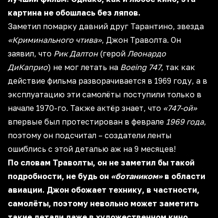
картина не обошлась без ляпов.
Заметил помарку давний друг Тарантино, звезда
«Криминального чтива»
, Джон Траволта. Он
заявил, что
Рик Далтон
(герой
Леонардо
ДиКаприо
) не мог летать на
Boeing 747
, так как
действие фильма разворачивается в 1969 году, а в
эксплуатацию эти самолёты поступили только в
начале 1970-го. Также актёр знает, что
«747-ой»
впервые был протестирован в феврале
1969 года
,
поэтому он подсчитал – создатели ленты
ошиблись с этой деталью аж на 9 месяцев!
По словам Траволты, он не заметил бы такой
подробности, не будь он
«ботаником»
в области
авиации. Джон обожает технику, в частности,
самолёты, поэтому невольно может заметить
такие детали даже в художественном кино.