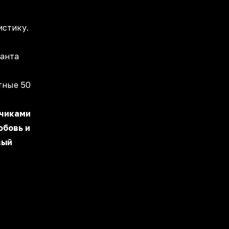
истику.
канта
етные 50
счиками
юбовь и
вый