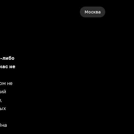
Москва
о-либо
час не
ом не
ний
в
,
ных
Она