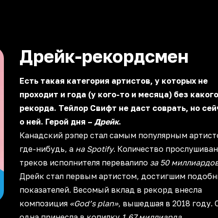
Дрейк-рекордсмен
Есть такая категория артистов, у которых не
проходит и года (у кого-то и месяца) без каког
рекорда. Тейлор Свифт не даст соврать, но сей
о ней. Герой дня –
Дрейк
.
Канадский рэпер стал самым популярным артист
где-нибудь, а
на Spotify
. Количество прослушива
треков исполнителя перевалило
за 50 миллиардо
Дрейк стал первым артистом, достигшим подоб
показателей. Весомый вклад в рекорд внесла
композиция
«God’s plan»
, вышедшая в 2018 году. 
одна принесла в копилку
1,67 миллиарда