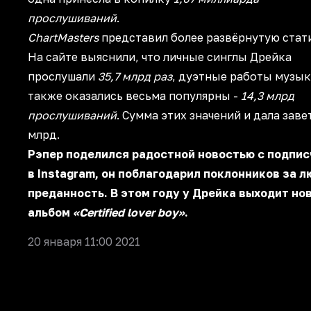
прослушиваний
.
ChartMasters
представил более развёрнутую стат
На сайте выяснили, что личные синглы Дрейка
прослушали
35,7 млрд раз
, дуэтные работы музы
также оказались весьма популярны -
14,3 млрд
прослушиваний
. Сумма этих значений и дала зав
млрд.
Рэпер поделился радостной новостью с подпи
в Instagram, он поблагодарил поклонников за л
преданность. В этом году у Дрейка выходит но
альбом
«Certified lover boy»
.
20 января 11:00 2021