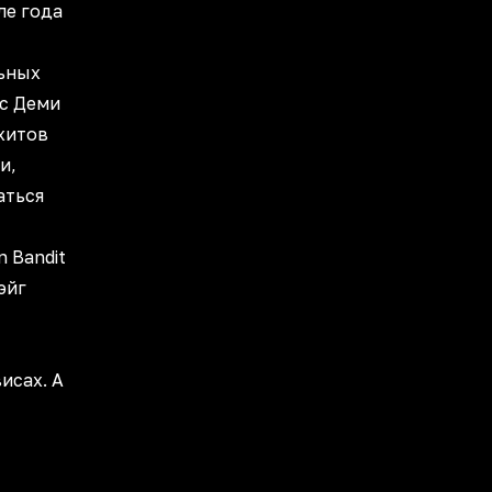
ле года
льных
 с Деми
 хитов
и,
аться
 Bandit
эйг
,
исах. А