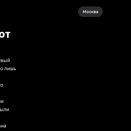
Москва
ют
овый
го лишь
но
ли
были
ана