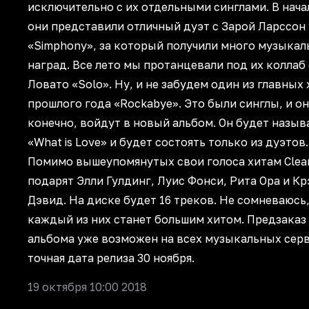
исключительно с их отдельными синглами. В нача
они представили отличный дуэт с Зарой Ларссон
«Simphony», за который получили много музыка
наград. Все лето мы протанцевали под их коллаб
Ловато «Solo». Ну, и не забудем один из главных
прошлого года «Rockabye». Это были синглы, и он
конечно, войдут в новый альбом. Он будет назыв
«What is Love» и будет состоять только из дуэтов.
Помимо вышеупомянутых свои голоса хитам Clean
подарят Элли Гулдинг, Луис Фонси, Рита Ора и Кр
Дэвид. На диске будет 16 треков. Не сомневаюсь
каждый из них станет большим хитом. Предзаказ
альбома уже возможен на всех музыкальных серв
точная дата релиза 30 ноября.
19 октября 10:00 2018