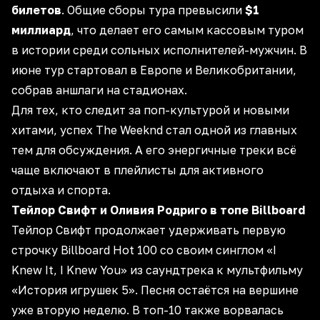
билетов
. Общие сборы тура превысили
$1
миллиард
, что делает его самым кассовым туром
в истории среди сольных исполнителей-мужчин. В
июне
тур стартовал
в Европе и Великобритании,
собрав аншлаги на стадионах.
Для тех, кто следит за
поп-культурой и новыми
хитами
, успех The Weeknd стал одной из главных
тем для обсуждения. А его энергичные треки всё
чаще включают в плейлисты для
активного
отдыха и спорта
.
Тейлор Свифт и Оливия Родриго в топе Billboard
Тейлор Свифт продолжает удерживать первую
строчку Billboard Hot 100 со своим синглом «I
Knew It, I Knew You» из саундтрека к мультфильму
«История игрушек 5». Песня остаётся на вершине
уже вторую неделю. В топ-10 также ворвалась