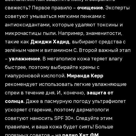
свежесть? Первое правило –
очищение
. Эксперты
советуют умываться мягкими пенками с
антиоксидантами
, которые удаляют токсины и
микрочастицы пыли. Например,
знаменитости
,
такие как
Джиджи Хадид
,
выбирают средства
с
зелёным чаем и витамином C. Второй важный этап
–
увлажнение
. В мегаполисе кожа теряет влагу
быстрее, поэтому выбирайте кремы с
гиалуроновой кислотой.
Миранда Керр
рекомендует использовать легкие увлажняющие
спреи в течение дня. И, конечно,
защита от
солнца
. Даже в пасмурную погоду ультрафиолет
ускоряет старение, поэтому дерматологи
советуют наносить SPF 30+. Следуйте
этим
правилам
, и ваша кожа будет сиять! Больше
полезных советов
– на
радио Хит ФМ
.