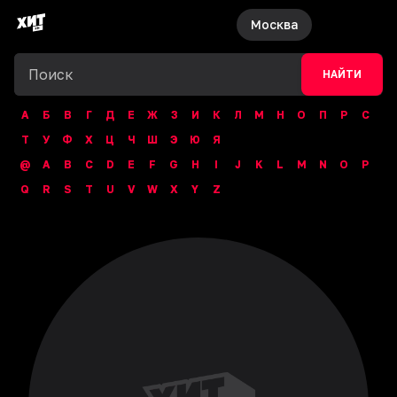
Москва
НАЙТИ
А
Б
В
Г
Д
Е
Ж
З
И
К
Л
М
Н
О
П
Р
С
Т
У
Ф
Х
Ц
Ч
Ш
Э
Ю
Я
@
A
B
C
D
E
F
G
H
I
J
K
L
M
N
O
P
Q
R
S
T
U
V
W
X
Y
Z